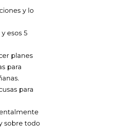
ciones y lo
 y esos 5
acer planes
as para
ñanas.
cusas para
 mentalmente
y sobre todo