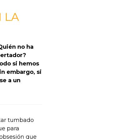
 LA
¿Quién no ha
pertador?
todo si hemos
in embargo, si
se a un
star tumbado
ue para
 obsesión que