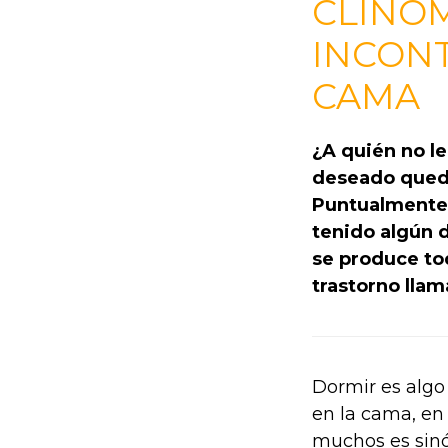
CLINOM
INCONT
CAMA
¿A quién no le
deseado queda
Puntualmente 
tenido algún 
se produce to
trastorno lla
Dormir es algo
en la cama, en
muchos es sinó