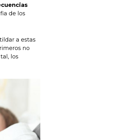
ecuencias
fia de los
ildar a estas
primeros no
al, los