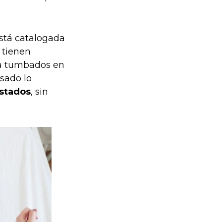
está catalogada
 tienen
día tumbados en
sado lo
ostados
, sin