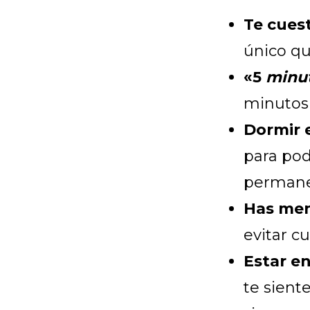
Te cues
único qu
«5
minu
minutos 
Dormir 
para pod
permane
Has men
evitar cu
Estar e
te sient