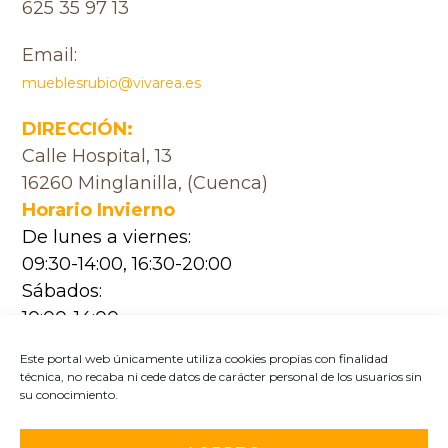
625 35 97 13
Email:
mueblesrubio@vivarea.es
DIRECCIÓN:
Calle Hospital, 13
16260 Minglanilla, (Cuenca)
Horario Invierno
De lunes a viernes:
09:30-14:00, 16:30-20:00
Sábados:
10:00-14:00
Horario Verano
Este portal web únicamente utiliza cookies propias con finalidad
De lunes a viernes:
técnica, no recaba ni cede datos de carácter personal de los usuarios sin
su conocimiento.
09:30-14:00, 17:00-20:30
Sábados: