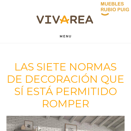
Saltar
Saltar
al
al
contenido
pie
MENU
principal
de
página
LAS SIETE NORMAS
DE DECORACIÓN QUE
SÍ ESTÁ PERMITIDO
ROMPER