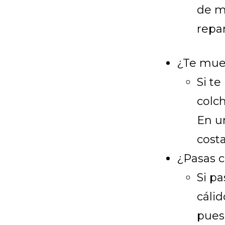
de m
repar
¿Te mue
Si t
colc
En u
costa
¿Pasas c
Si pa
cáli
pues