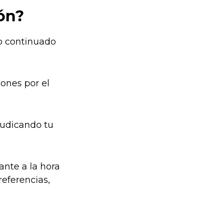
ón?
so continuado
ones por el
rjudicando tu
ante a la hora
referencias,