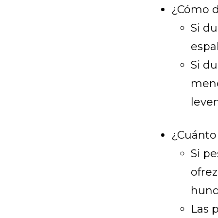
¿Cómo 
Si du
espa
Si d
meno
leve
¿Cuánto
Si pe
ofre
hund
Las 