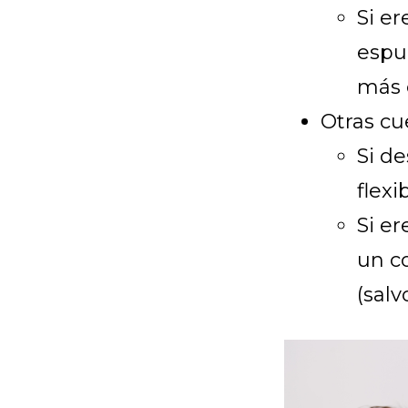
Si er
espu
más e
Otras cu
Si d
flex
Si er
un c
(salv