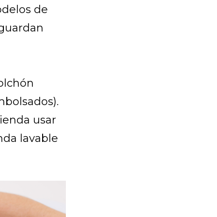
modelos de
 guardan
colchón
mbolsados).
mienda usar
nda lavable