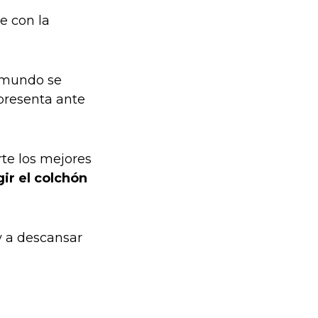
e con la
l mundo se
presenta ante
e los mejores
ir el colchón
y a descansar