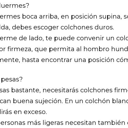
duermes?
ermes boca arriba, en posición supina, s
lda, debes escoger colchones duros.
uerme de lado, te puede convenir un col
r firmeza, que permita al hombro hund
mente, hasta encontrar una posición có
 pesas?
sas bastante, necesitarás colchones firm
zcan buena sujeción. En un colchón blan
irás en exceso.
personas más ligeras necesitan también