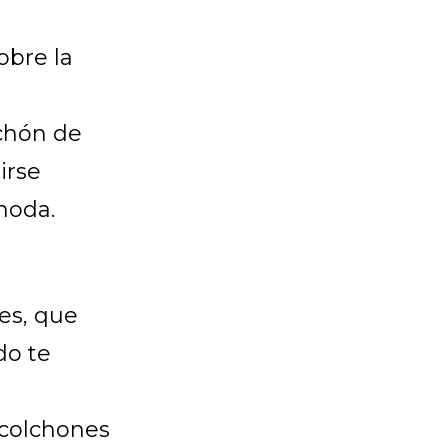
obre la
chón de
irse
moda.
es, que
do te
 colchones