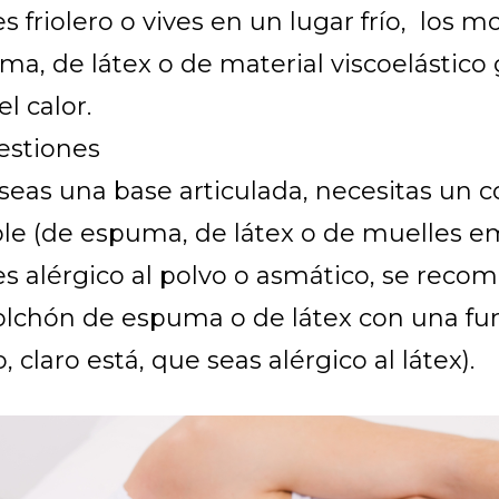
es friolero o vives en un lugar frío, los 
ma, de látex o de material viscoelástico
l calor.
estiones
eseas una base articulada, necesitas un 
ible (de espuma, de látex o de muelles e
es alérgico al polvo o asmático, se reco
olchón de espuma o de látex con una fu
o, claro está, que seas alérgico al látex).