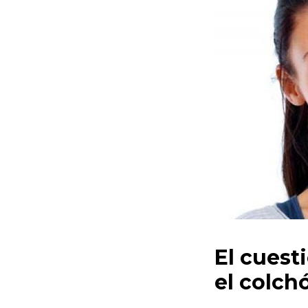
El cuest
el colch