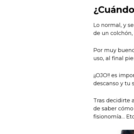
¿Cuándo
Lo normal, y s
de un colchón,
Por muy bueno 
uso, al final p
¡¡OJO!! es impo
descanso y tu s
Tras decidirte 
de saber cómo 
fisionomía… Et