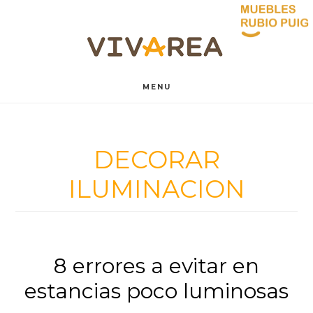
Saltar
Saltar
al
al
contenido
pie
MENU
principal
de
página
DECORAR
ILUMINACION
8 errores a evitar en
estancias poco luminosas