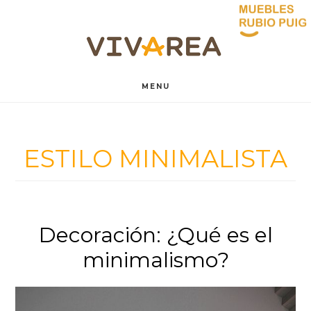
Saltar
Saltar
al
al
contenido
pie
MENU
principal
de
página
ESTILO MINIMALISTA
Decoración: ¿Qué es el
minimalismo?