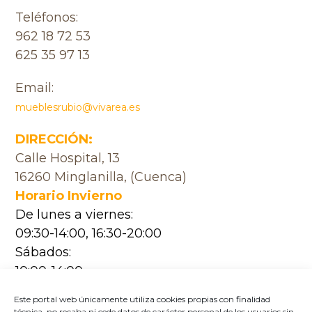
Teléfonos:
962 18 72 53
625 35 97 13
Email:
mueblesrubio@vivarea.es
DIRECCIÓN:
Calle Hospital, 13
16260 Minglanilla, (Cuenca)
Horario Invierno
De lunes a viernes:
09:30-14:00, 16:30-20:00
Sábados:
10:00-14:00
Horario Verano
Este portal web únicamente utiliza cookies propias con finalidad
De lunes a viernes:
técnica, no recaba ni cede datos de carácter personal de los usuarios sin