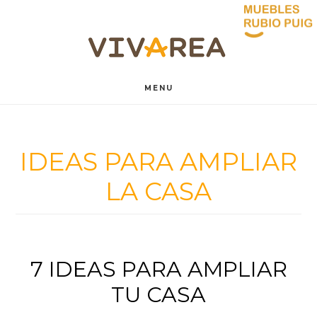
Saltar
Saltar
al
al
contenido
pie
MENU
principal
de
página
IDEAS PARA AMPLIAR
LA CASA
7 IDEAS PARA AMPLIAR
TU CASA