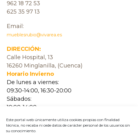
962 18 72 53
625 35 97 13
Email:
mueblesrubio@vivarea.es
DIRECCIÓN:
Calle Hospital, 13
16260 Minglanilla, (Cuenca)
Horario Invierno
De lunes a viernes:
09:30-14:00, 16:30-20:00
Sábados:
10:00-14:00
Horario Verano
Este portal web únicamente utiliza cookies propias con finalidad
De lunes a viernes:
técnica, no recaba ni cede datos de carácter personal de los usuarios sin
su conocimiento.
09:30-14:00, 17:00-20:30