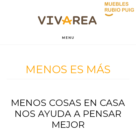
Saltar
Saltar
al
al
contenido
pie
MENU
principal
de
página
MENOS ES MÁS
MENOS COSAS EN CASA
NOS AYUDA A PENSAR
MEJOR