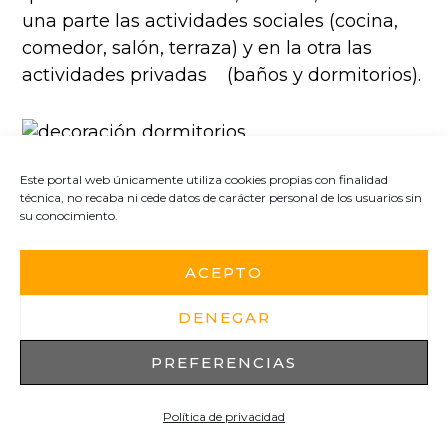
una parte las actividades sociales (cocina,
comedor, salón, terraza) y en la otra las
actividades privadas (baños y dormitorios).
Este portal web únicamente utiliza cookies propias con finalidad
Iluminación adecuada
técnica, no recaba ni cede datos de carácter personal de los usuarios sin
su conocimiento.
Si tenemos la suerte de tener mucha
entrada de luz natural en nuestro hogar,
ACEPTO
debemos aprovecharla al máximo. Para ello,
DENEGAR
podemos colocar
grandes ventanales que
permitan el paso de la luz natural.
La luz
PREFERENCIAS
tiene la capacidad de transformar los
colores y de aumentar la
sensación de
Política de privacidad
amplitud y calidez del hogar
. Lo mejor es