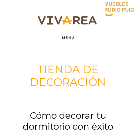
Saltar
Saltar
al
al
contenido
pie
MENU
principal
de
página
TIENDA DE
DECORACIÓN
Cómo decorar tu
dormitorio con éxito