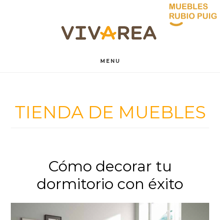
Saltar
Saltar
al
al
contenido
pie
MENU
principal
de
página
TIENDA DE MUEBLES
Cómo decorar tu
dormitorio con éxito