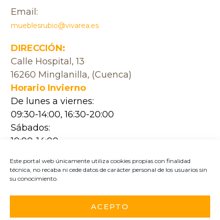
Email:
mueblesrubio@vivarea.es
DIRECCIÓN:
Calle Hospital, 13
16260 Minglanilla, (Cuenca)
Horario Invierno
De lunes a viernes:
09:30-14:00, 16:30-20:00
Sábados:
10:00-14:00
Horario Verano
Este portal web únicamente utiliza cookies propias con finalidad
De lunes a viernes:
técnica, no recaba ni cede datos de carácter personal de los usuarios sin
su conocimiento.
09:30-14:00, 17:00-20:30
Sábados:
ACEPTO
10:00-14:00