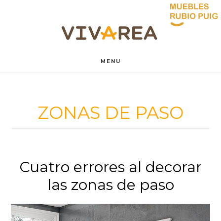
Saltar
Saltar
al
al
contenido
pie
MENU
principal
de
página
ZONAS DE PASO
Cuatro errores al decorar
las zonas de paso